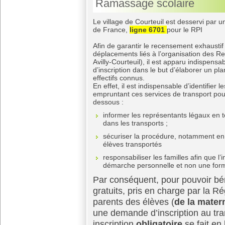
Ramassage scolaire
Le village de Courteuil est desservi par u
de France,
ligne 6701
pour le RPI
Afin de garantir le recensement exhaustif
déplacements liés à l’organisation des R
Avilly-Courteuil), il est apparu indispens
d’inscription dans le but d’élaborer un p
effectifs connus.
En effet, il est indispensable d’identifie
empruntant ces services de transport pour
dessous :
informer les représentants légaux en 
dans les transports ;
sécuriser la procédure, notamment en
élèves transportés
responsabiliser les familles afin que l’
démarche personnelle et non une form
Par conséquent, pour pouvoir bén
gratuits, pris en charge par la R
parents des élèves (
de la mater
une demande d’inscription au tra
inscription
obligatoire
se fait en 