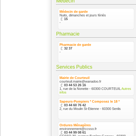
Médecin
Médecin de garde
Nuits, dimanches et jours fériés
15
-
Pharmacie
Pharmacie de garde
32 37
-
Services Publics
Mairie de Courteuil
courteuil.mairie@wanadoo.fr
03 44 53 26 16
1, rue de la Nonette - 60300 COURTEUIL
Autres
infos
Sapeurs-Pompiers * Composez le 18 *
03 44 60 76 42
2, rue du Moulin St-Etienne - 60300 Senlis
Ordures Ménagères
environnement@ccsso.fr
03 44 99 08 61