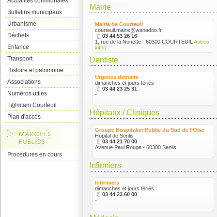
Actualités communales
Mairie
Bulletins municipaux
Urbanisme
Mairie de Courteuil
courteuil.mairie@wanadoo.fr
Déchets
03 44 53 26 16
1, rue de la Nonette - 60300 COURTEUIL
Autres
Enfance
infos
Transport
Dentiste
Histoire et patrimoine
Urgence dentaire
Associations
dimanches et jours fériés
03 44 23 25 31
Numéros utiles
-
T@mtam Courteuil
Hôpitaux / Cliniques
Plan d'accès
Groupe Hospitalier Public du Sud de l'Oise
Hopital de Senlis
03 44 21 70 00
Avenue Paul Rouge - 60300 Senlis
Procédures en cours
Infirmiers
Infirmiers
dimanches et jours fériés
03 44 23 60 00
-