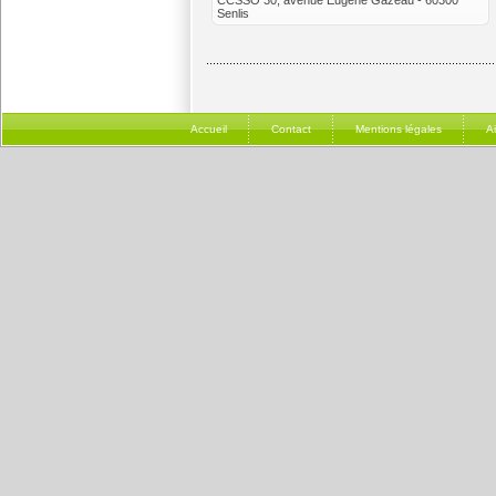
CCSSO 30, avenue Eugène Gazeau - 60300
Senlis
Accueil
Contact
Mentions légales
A