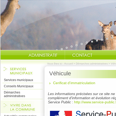
Vous êtes ici :
Accueil
>
Démarches administratives
>
Véhi
Véhicule
Services municipaux
C
erificat d'immatriculation
Conseils Municipaux
Démarches
Les informations précisées sur ce site ne s
administratives
complément d'information et évolution rég
Service Public
:
http://www.service-public.f