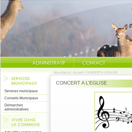
Vous êtes ici :
Accueil
>
CONCERT A L'EGLISE
CONCERT A L'EGLISE
Services municipaux
Conseils Municipaux
Démarches
administratives