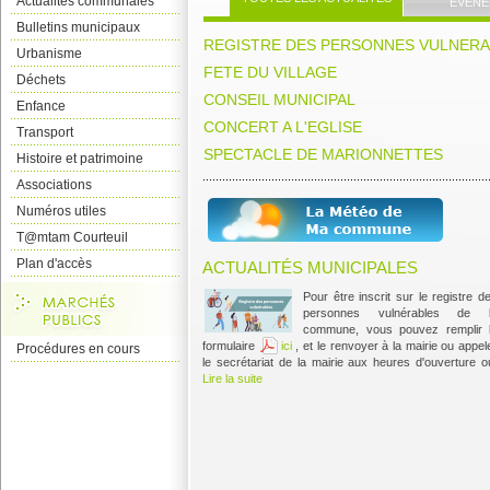
Actualités communales
ÉVÈNE
Bulletins municipaux
REGISTRE DES PERSONNES VULNER
Urbanisme
FETE DU VILLAGE
Déchets
CONSEIL MUNICIPAL
Enfance
CONCERT A L'EGLISE
Transport
SPECTACLE DE MARIONNETTES
Histoire et patrimoine
Associations
Numéros utiles
T@mtam Courteuil
Plan d'accès
ACTUALITÉS MUNICIPALES
Pour être inscrit sur le registre d
personnes vulnérables de 
commune, vous pouvez remplir 
formulaire
ici
, et le renvoyer à la mairie ou appel
Procédures en cours
le secrétariat de la mairie aux heures d'ouverture 
Lire la suite