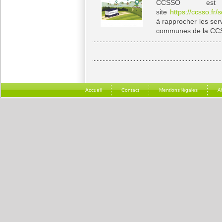
CCSSO est 
site
https://ccsso.fr/
à rapprocher les serv
communes de la CCS
Accueil
Contact
Mentions légales
A