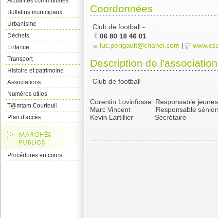
Actualités communales
Coordonnées
Bulletins municipaux
Urbanisme
Club de football -
Déchets
06 80 18 46 01
luc.perigault@chanel.com
|
www.csa
Enfance
Transport
Description de l'association
Histoire et patrimoine
Club de football
Associations
Numéros utiles
Corentin Lovinfosse Responsable jeune
T@mtam Courteuil
Marc Vincent Responsable séniors 
Kevin Lartillier Secrétaire 0
Plan d'accès
Procédures en cours