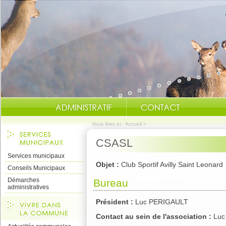
Vous êtes ici :
Accueil
>
CSASL
Services municipaux
Objet :
Club Sportif Avilly Saint Leonard
Conseils Municipaux
Démarches
Bureau
administratives
Président :
Luc PERIGAULT
Contact au sein de l'association :
Luc